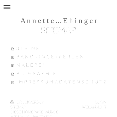
A n n e t t e ... E h i n g e r
Sitemap
S t e i n e
B a n d r i n g e + P e r l e n
M a l e r e i
B i o g r a p h i e
I m p r e s s u m ./. D a t e n s c h u t z
Druckversion
|
Login
Sitemap
Webansicht
Diese Homepage wurde